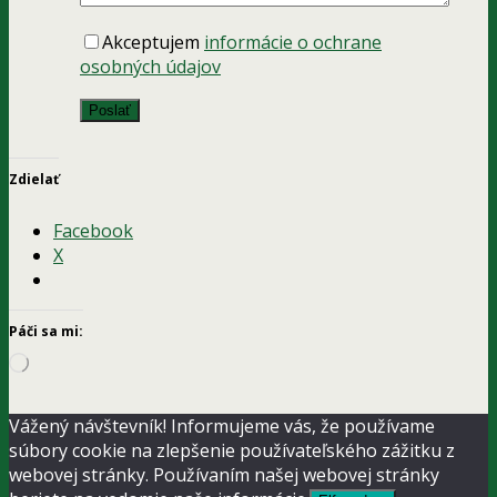
Akceptujem
informácie o ochrane
osobných údajov
Zdielať
Facebook
X
Páči sa mi:
Loading…
Vážený návštevník! Informujeme vás, že používame
súbory cookie na zlepšenie používateľského zážitku z
webovej stránky. Používaním našej webovej stránky