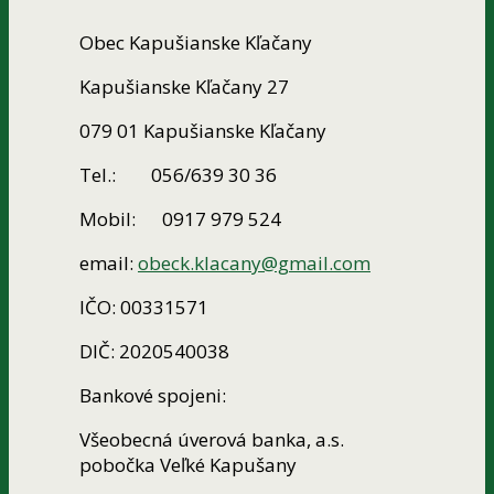
Obec Kapušianske Kľačany
Kapušianske Kľačany 27
079 01 Kapušianske Kľačany
Tel.: 056/639 30 36
Mobil: 0917 979 524
email:
obeck.klacany@gmail.com
IČO: 00331571
DIČ: 2020540038
Bankové spojeni:
Všeobecná úverová banka, a.s.
pobočka Veľké Kapušany