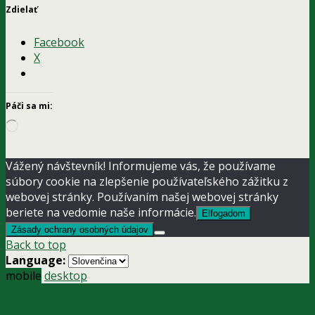
Zdielať
Facebook
X
Páči sa mi:
Loading…
Vážený návštevník! Informujeme vás, že používame
súbory cookie na zlepšenie používateľského zážitku z
webovej stránky. Používaním našej webovej stránky
beriete na vedomie naše informácie.
Elfogadom
Zásady ochrany osobných údajov
Back to top
Language:
mobile
desktop