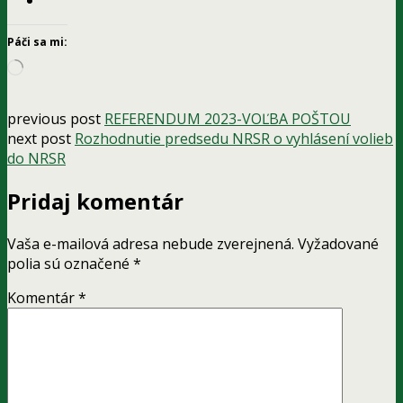
Páči sa mi:
Loading…
previous post
REFERENDUM 2023-VOĽBA POŠTOU
next post
Rozhodnutie predsedu NRSR o vyhlásení volieb
do NRSR
Pridaj komentár
Vaša e-mailová adresa nebude zverejnená.
Vyžadované
polia sú označené
*
Komentár
*