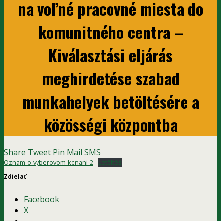
na voľné pracovné miesta do
komunitného centra –
Kiválasztási eljárás
meghirdetése szabad
munkahelyek betöltésére a
közösségi központba
Share
Tweet
Pin
Mail
SMS
Oznam-o-vyberovom-konani-2
Letöltés
Zdielať
Facebook
X